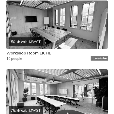
50.-/h exkl. MWST
Workshop Room EICHE
10 people
Unavailable
75.-/h exkl. MWST