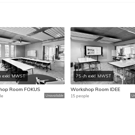
/h exkl. MWST
75.-/h exkl. MWST
hop Room FOKUS
Workshop Room IDEE
le
Unavailable
15 people
Un