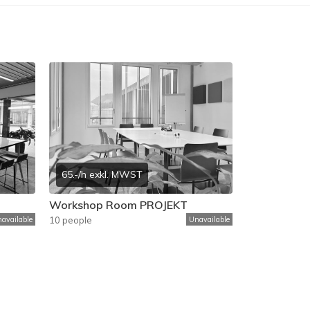
65.-/h exkl. MWST
Workshop Room PROJEKT
available
10 people
Unavailable