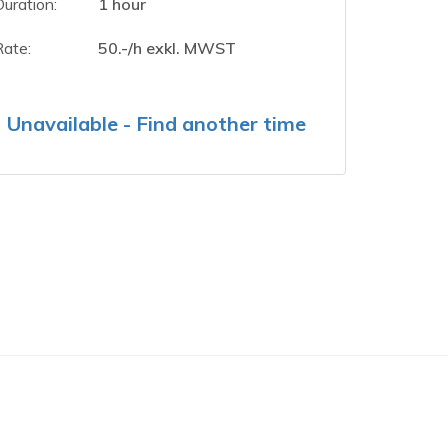
Duration:
1 hour
Rate:
50.-/h exkl. MWST
Unavailable - Find another time